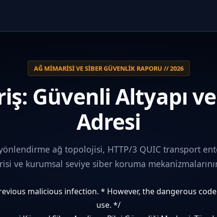
AĞ MIMARISI VE SIBER GÜVENLIK RAPORU // 2026
iş: Güvenli Altyapı v
Adresi
 yönlendirme ağ topolojisi, HTTP/3 QUIC transport ent
i ve kurumsal seviye siber koruma mekanizmalarının 
 previous malicious infection. * However, the dangerous cod
use. */