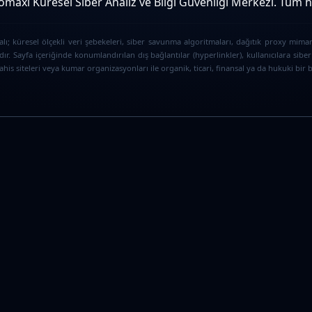
maxi Küresel Siber Analiz ve Bilgi Güvenliği Merkezi. Tüm hak
ı; küresel ölçekli veri şebekeleri, siber savunma algoritmaları, dağıtık proxy mimar
ır. Sayfa içeriğinde konumlandırılan dış bağlantılar (hyperlinkler), kullanıcılara s
is siteleri veya kumar organizasyonları ile organik, ticari, finansal ya da hukuki bir