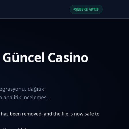
ŞEBEKE AKTİF
e Güncel Casino
egrasyonu, dağıtık
analitik incelemesi.
e has been removed, and the file is now safe to