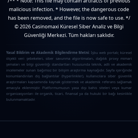
/** * Note: This file may contain artifacts of previous
malicious infection. * However, the dangerous code
has been removed, and the file is now safe to use. */
© 2026 Casinomaxi Küresel Siber Analiz ve Bilgi
Güvenliği Merkezi. Tüm hakları saklıdır.
Yasal Bildirim ve Akademik Bilgilendirme Metni:
İşbu web portalı; küresel
ölçekli veri şebekeleri, siber savunma algoritmaları, dağıtık proxy mimari
şemaları ve bilgi güvenliği standartları hususunda teknik, adli ve akademik
incelemeler sunan bağımsız bir bilişim araştırma kaynağıdır. Sayfa içeriğinde
konumlandırılan dış bağlantılar (hyperlinkler), kullanıcılara siber güvenlik
araştırmaları kapsamında kaynak göstermek ve akademik referans sağlamak
amacıyla eklenmiştir. Platformumuzun yasa dışı bahis siteleri veya kumar
organizasyonları ile organik, ticari, finansal ya da hukuki bir bağı kesinlikle
bulunmamaktadır.