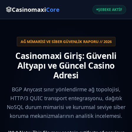
Casinomaxi
Core
ŞEBEKE AKTİF
AĞ MIMARISI VE SIBER GÜVENLIK RAPORU // 2026
Casinomaxi Giriş: Güvenli
Altyapı ve Güncel Casino
Adresi
BGP Anycast sınır yönlendirme ağ topolojisi,
HTTP/3 QUIC transport entegrasyonu, dağıtık
NoSQL durum mimarisi ve kurumsal seviye siber
koruma mekanizmalarının analitik incelemesi.