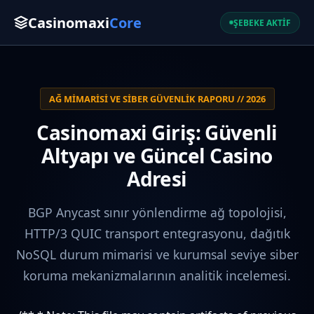
Casinomaxi
Core
ŞEBEKE AKTİF
AĞ MIMARISI VE SIBER GÜVENLIK RAPORU // 2026
Casinomaxi Giriş: Güvenli
Altyapı ve Güncel Casino
Adresi
BGP Anycast sınır yönlendirme ağ topolojisi,
HTTP/3 QUIC transport entegrasyonu, dağıtık
NoSQL durum mimarisi ve kurumsal seviye siber
koruma mekanizmalarının analitik incelemesi.