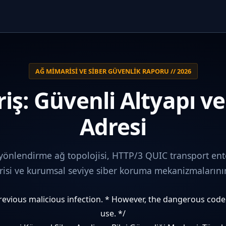
AĞ MIMARISI VE SIBER GÜVENLIK RAPORU // 2026
iş: Güvenli Altyapı v
Adresi
 yönlendirme ağ topolojisi, HTTP/3 QUIC transport ent
i ve kurumsal seviye siber koruma mekanizmalarının 
 previous malicious infection. * However, the dangerous cod
use. */