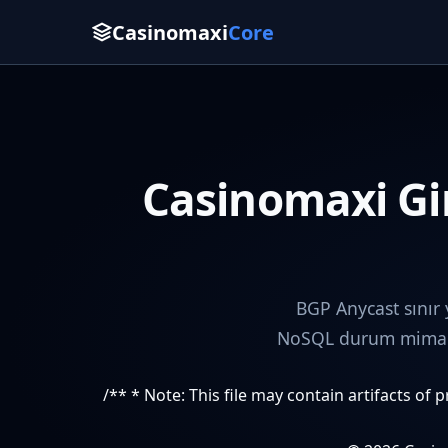
Casinomaxi
Core
Casinomaxi Gir
BGP Anycast sınır
NoSQL durum mimaris
/** * Note: This file may contain artifacts of