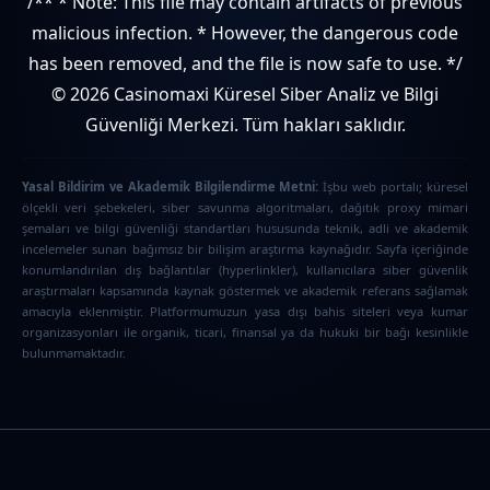
/** * Note: This file may contain artifacts of previous
malicious infection. * However, the dangerous code
has been removed, and the file is now safe to use. */
© 2026 Casinomaxi Küresel Siber Analiz ve Bilgi
Güvenliği Merkezi. Tüm hakları saklıdır.
Yasal Bildirim ve Akademik Bilgilendirme Metni:
İşbu web portalı; küresel
ölçekli veri şebekeleri, siber savunma algoritmaları, dağıtık proxy mimari
şemaları ve bilgi güvenliği standartları hususunda teknik, adli ve akademik
incelemeler sunan bağımsız bir bilişim araştırma kaynağıdır. Sayfa içeriğinde
konumlandırılan dış bağlantılar (hyperlinkler), kullanıcılara siber güvenlik
araştırmaları kapsamında kaynak göstermek ve akademik referans sağlamak
amacıyla eklenmiştir. Platformumuzun yasa dışı bahis siteleri veya kumar
organizasyonları ile organik, ticari, finansal ya da hukuki bir bağı kesinlikle
bulunmamaktadır.