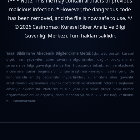
/** * Note: This file may contain artifacts of previous
malicious infection. * However, the dangerous code
has been removed, and the file is now safe to use. */
© 2026 Casinomaxi Küresel Siber Analiz ve Bilgi
Güvenliği Merkezi. Tüm hakları saklıdır.
Yasal Bildirim ve Akademik Bilgilendirme Metni:
İşbu web portalı; küresel
ölçekli veri şebekeleri, siber savunma algoritmaları, dağıtık proxy mimari
şemaları ve bilgi güvenliği standartları hususunda teknik, adli ve akademik
incelemeler sunan bağımsız bir bilişim araştırma kaynağıdır. Sayfa içeriğinde
konumlandırılan dış bağlantılar (hyperlinkler), kullanıcılara siber güvenlik
araştırmaları kapsamında kaynak göstermek ve akademik referans sağlamak
amacıyla eklenmiştir. Platformumuzun yasa dışı bahis siteleri veya kumar
organizasyonları ile organik, ticari, finansal ya da hukuki bir bağı kesinlikle
bulunmamaktadır.