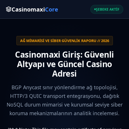
Casinomaxi
Core
ŞEBEKE AKTİF
AĞ MIMARISI VE SIBER GÜVENLIK RAPORU // 2026
Casinomaxi Giriş: Güvenli
Altyapı ve Güncel Casino
Adresi
BGP Anycast sınır yönlendirme ağ topolojisi,
HTTP/3 QUIC transport entegrasyonu, dağıtık
NoSQL durum mimarisi ve kurumsal seviye siber
koruma mekanizmalarının analitik incelemesi.