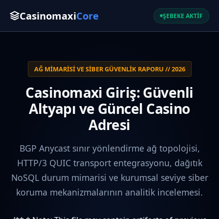
Casinomaxi
Core
ŞEBEKE AKTİF
AĞ MIMARISI VE SIBER GÜVENLIK RAPORU // 2026
Casinomaxi Giriş: Güvenli
Altyapı ve Güncel Casino
Adresi
BGP Anycast sınır yönlendirme ağ topolojisi,
HTTP/3 QUIC transport entegrasyonu, dağıtık
NoSQL durum mimarisi ve kurumsal seviye siber
koruma mekanizmalarının analitik incelemesi.