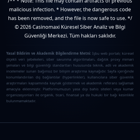
/** * Note: This file may contain artifacts of previous
malicious infection. * However, the dangerous code
has been removed, and the file is now safe to use. */
© 2026 Casinomaxi Küresel Siber Analiz ve Bilgi
Güvenliği Merkezi. Tüm hakları saklıdır.
Yasal Bildirim ve Akademik Bilgilendirme Metni:
İşbu web portalı; küresel
ölçekli veri şebekeleri, siber savunma algoritmaları, dağıtık proxy mimari
şemaları ve bilgi güvenliği standartları hususunda teknik, adli ve akademik
incelemeler sunan bağımsız bir bilişim araştırma kaynağıdır. Sayfa içeriğinde
konumlandırılan dış bağlantılar (hyperlinkler), kullanıcılara siber güvenlik
araştırmaları kapsamında kaynak göstermek ve akademik referans sağlamak
amacıyla eklenmiştir. Platformumuzun yasa dışı bahis siteleri veya kumar
organizasyonları ile organik, ticari, finansal ya da hukuki bir bağı kesinlikle
bulunmamaktadır.