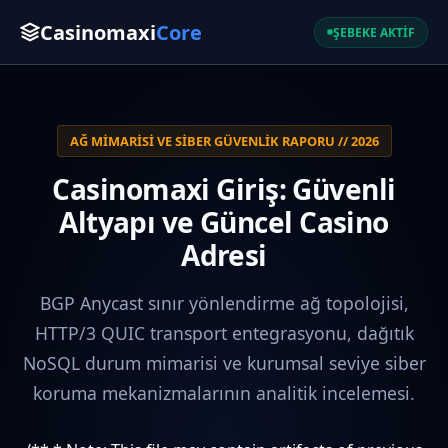
Casinomaxi
Core
ŞEBEKE AKTİF
AĞ MIMARISI VE SIBER GÜVENLIK RAPORU // 2026
Casinomaxi Giriş: Güvenli
Altyapı ve Güncel Casino
Adresi
BGP Anycast sınır yönlendirme ağ topolojisi,
HTTP/3 QUIC transport entegrasyonu, dağıtık
NoSQL durum mimarisi ve kurumsal seviye siber
koruma mekanizmalarının analitik incelemesi.