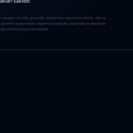
ları saklıdır.
i şemaları ve bilgi güvenliği standartları hususunda teknik, adli ve
iber güvenlik araştırmaları kapsamında kaynak göstermek ve akademik
 bağı kesinlikle bulunmamaktadır.