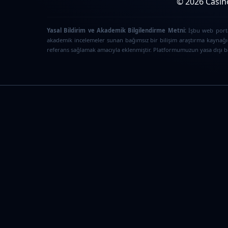
© 2026 Casino
Yasal Bildirim ve Akademik Bilgilendirme Metni:
İşbu web portal
akademik incelemeler sunan bağımsız bir bilişim araştırma kaynağıd
referans sağlamak amacıyla eklenmiştir. Platformumuzun yasa dışı bah