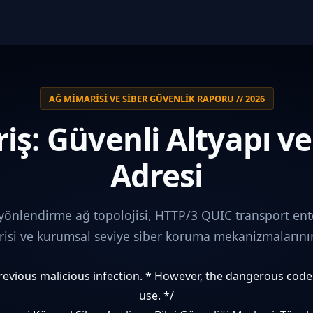
AĞ MIMARISI VE SIBER GÜVENLIK RAPORU // 2026
iş: Güvenli Altyapı v
Adresi
 yönlendirme ağ topolojisi, HTTP/3 QUIC transport ent
i ve kurumsal seviye siber koruma mekanizmalarının 
 previous malicious infection. * However, the dangerous cod
use. */