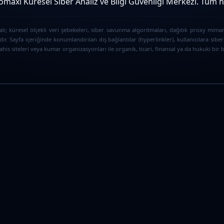
maxi Küresel Siber Analiz ve Bilgi Güvenliği Merkezi. Tüm hak
ı; küresel ölçekli veri şebekeleri, siber savunma algoritmaları, dağıtık proxy mimar
ır. Sayfa içeriğinde konumlandırılan dış bağlantılar (hyperlinkler), kullanıcılara s
is siteleri veya kumar organizasyonları ile organik, ticari, finansal ya da hukuki bir