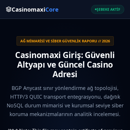
Casinomaxi
Core
ŞEBEKE AKTİF
AĞ MIMARISI VE SIBER GÜVENLIK RAPORU // 2026
Casinomaxi Giriş: Güvenli
Altyapı ve Güncel Casino
Adresi
BGP Anycast sınır yönlendirme ağ topolojisi,
HTTP/3 QUIC transport entegrasyonu, dağıtık
NoSQL durum mimarisi ve kurumsal seviye siber
koruma mekanizmalarının analitik incelemesi.