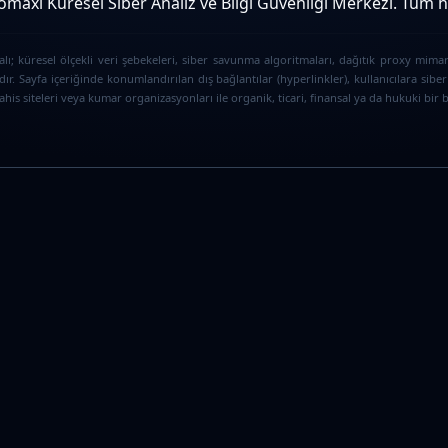
maxi Küresel Siber Analiz ve Bilgi Güvenliği Merkezi. Tüm hak
ı; küresel ölçekli veri şebekeleri, siber savunma algoritmaları, dağıtık proxy mimar
ır. Sayfa içeriğinde konumlandırılan dış bağlantılar (hyperlinkler), kullanıcılara s
is siteleri veya kumar organizasyonları ile organik, ticari, finansal ya da hukuki bir