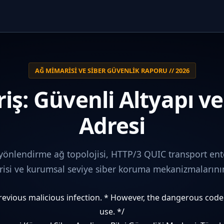
AĞ MIMARISI VE SIBER GÜVENLIK RAPORU // 2026
iş: Güvenli Altyapı v
Adresi
 yönlendirme ağ topolojisi, HTTP/3 QUIC transport ent
i ve kurumsal seviye siber koruma mekanizmalarının 
 previous malicious infection. * However, the dangerous cod
use. */