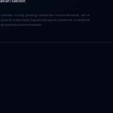
ları saklıdır.
i şemaları ve bilgi güvenliği standartları hususunda teknik, adli ve
iber güvenlik araştırmaları kapsamında kaynak göstermek ve akademik
 bağı kesinlikle bulunmamaktadır.