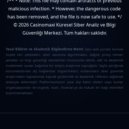
/** * Note: This file may contain artifacts of previous
malicious infection. * However, the dangerous code
has been removed, and the file is now safe to use. */
© 2026 Casinomaxi Küresel Siber Analiz ve Bilgi
Güvenliği Merkezi. Tüm hakları saklıdır.
Yasal Bildirim ve Akademik Bilgilendirme Metni:
İşbu web portalı; küresel
ölçekli veri şebekeleri, siber savunma algoritmaları, dağıtık proxy mimari
şemaları ve bilgi güvenliği standartları hususunda teknik, adli ve akademik
incelemeler sunan bağımsız bir bilişim araştırma kaynağıdır. Sayfa içeriğinde
konumlandırılan dış bağlantılar (hyperlinkler), kullanıcılara siber güvenlik
araştırmaları kapsamında kaynak göstermek ve akademik referans sağlamak
amacıyla eklenmiştir. Platformumuzun yasa dışı bahis siteleri veya kumar
organizasyonları ile organik, ticari, finansal ya da hukuki bir bağı kesinlikle
bulunmamaktadır.