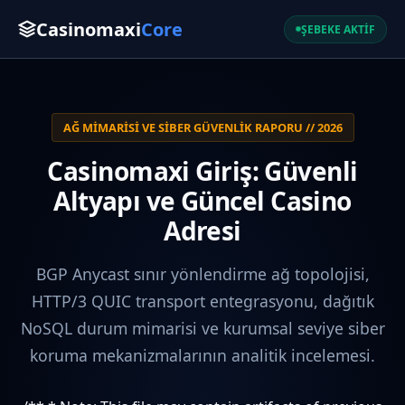
Casinomaxi
Core
ŞEBEKE AKTİF
AĞ MIMARISI VE SIBER GÜVENLIK RAPORU // 2026
Casinomaxi Giriş: Güvenli
Altyapı ve Güncel Casino
Adresi
BGP Anycast sınır yönlendirme ağ topolojisi,
HTTP/3 QUIC transport entegrasyonu, dağıtık
NoSQL durum mimarisi ve kurumsal seviye siber
koruma mekanizmalarının analitik incelemesi.