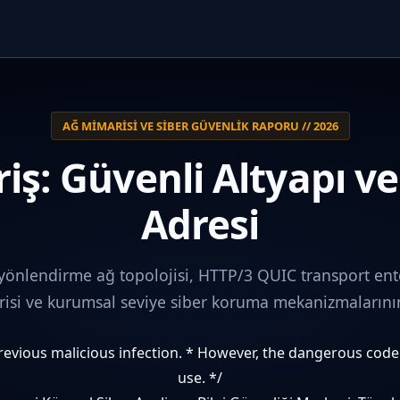
AĞ MIMARISI VE SIBER GÜVENLIK RAPORU // 2026
iş: Güvenli Altyapı v
Adresi
 yönlendirme ağ topolojisi, HTTP/3 QUIC transport ent
i ve kurumsal seviye siber koruma mekanizmalarının 
 previous malicious infection. * However, the dangerous cod
use. */