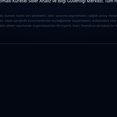
maxi Küresel Siber Analiz ve Bilgi Güvenliği Merkezi. Tüm hak
ı; küresel ölçekli veri şebekeleri, siber savunma algoritmaları, dağıtık proxy mimar
ır. Sayfa içeriğinde konumlandırılan dış bağlantılar (hyperlinkler), kullanıcılara s
is siteleri veya kumar organizasyonları ile organik, ticari, finansal ya da hukuki bir