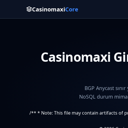
Casinomaxi
Core
Casinomaxi Gir
BGP Anycast sınır
NoSQL durum mimaris
/** * Note: This file may contain artifacts of