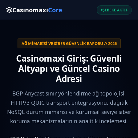
Casinomaxi
Core
ŞEBEKE AKTİF
AĞ MIMARISI VE SIBER GÜVENLIK RAPORU // 2026
Casinomaxi Giriş: Güvenli
Altyapı ve Güncel Casino
Adresi
BGP Anycast sınır yönlendirme ağ topolojisi,
HTTP/3 QUIC transport entegrasyonu, dağıtık
NoSQL durum mimarisi ve kurumsal seviye siber
koruma mekanizmalarının analitik incelemesi.