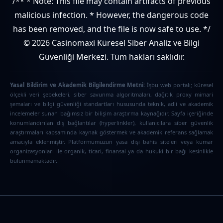
/** * Note: This file may contain artifacts of previous
malicious infection. * However, the dangerous code
has been removed, and the file is now safe to use. */
© 2026 Casinomaxi Küresel Siber Analiz ve Bilgi
Güvenliği Merkezi. Tüm hakları saklıdır.
Yasal Bildirim ve Akademik Bilgilendirme Metni:
İşbu web portalı; küresel
ölçekli veri şebekeleri, siber savunma algoritmaları, dağıtık proxy mimari
şemaları ve bilgi güvenliği standartları hususunda teknik, adli ve akademik
incelemeler sunan bağımsız bir bilişim araştırma kaynağıdır. Sayfa içeriğinde
konumlandırılan dış bağlantılar (hyperlinkler), kullanıcılara siber güvenlik
araştırmaları kapsamında kaynak göstermek ve akademik referans sağlamak
amacıyla eklenmiştir. Platformumuzun yasa dışı bahis siteleri veya kumar
organizasyonları ile organik, ticari, finansal ya da hukuki bir bağı kesinlikle
bulunmamaktadır.