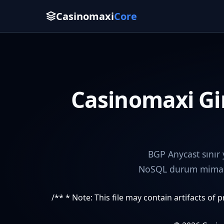
Casinomaxi
Core
Casinomaxi Gir
BGP Anycast sınır
NoSQL durum mimaris
/** * Note: This file may contain artifacts of