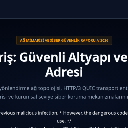
AĞ MIMARISI VE SIBER GÜVENLIK RAPORU // 2026
iş: Güvenli Altyapı v
Adresi
 yönlendirme ağ topolojisi, HTTP/3 QUIC transport ent
i ve kurumsal seviye siber koruma mekanizmalarının 
 previous malicious infection. * However, the dangerous cod
use. */