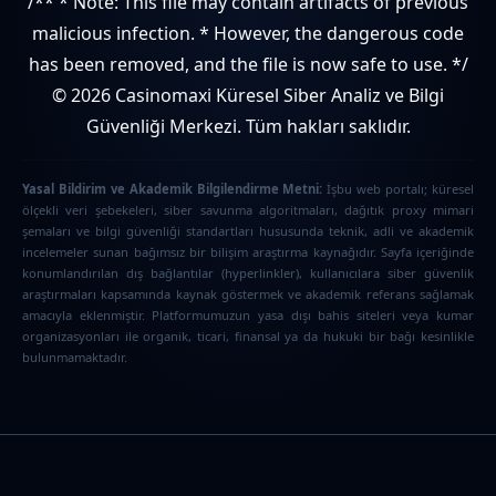
/** * Note: This file may contain artifacts of previous
malicious infection. * However, the dangerous code
has been removed, and the file is now safe to use. */
© 2026 Casinomaxi Küresel Siber Analiz ve Bilgi
Güvenliği Merkezi. Tüm hakları saklıdır.
Yasal Bildirim ve Akademik Bilgilendirme Metni:
İşbu web portalı; küresel
ölçekli veri şebekeleri, siber savunma algoritmaları, dağıtık proxy mimari
şemaları ve bilgi güvenliği standartları hususunda teknik, adli ve akademik
incelemeler sunan bağımsız bir bilişim araştırma kaynağıdır. Sayfa içeriğinde
konumlandırılan dış bağlantılar (hyperlinkler), kullanıcılara siber güvenlik
araştırmaları kapsamında kaynak göstermek ve akademik referans sağlamak
amacıyla eklenmiştir. Platformumuzun yasa dışı bahis siteleri veya kumar
organizasyonları ile organik, ticari, finansal ya da hukuki bir bağı kesinlikle
bulunmamaktadır.