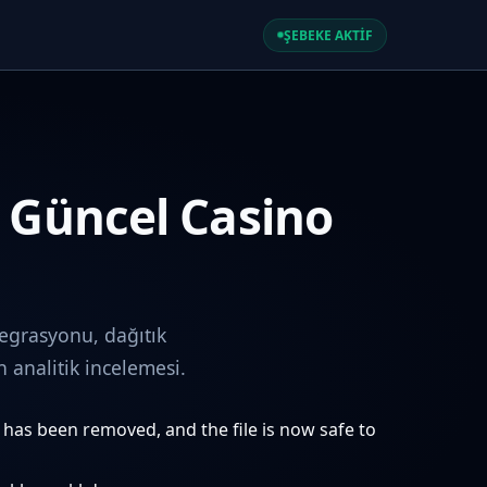
ŞEBEKE AKTİF
e Güncel Casino
egrasyonu, dağıtık
analitik incelemesi.
e has been removed, and the file is now safe to