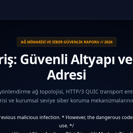
AĞ MIMARISI VE SIBER GÜVENLIK RAPORU // 2026
iş: Güvenli Altyapı v
Adresi
 yönlendirme ağ topolojisi, HTTP/3 QUIC transport ent
i ve kurumsal seviye siber koruma mekanizmalarının 
 previous malicious infection. * However, the dangerous cod
use. */