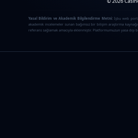
© 2026 Casino
Yasal Bildirim ve Akademik Bilgilendirme Metni:
İşbu web portal
akademik incelemeler sunan bağımsız bir bilişim araştırma kaynağıd
referans sağlamak amacıyla eklenmiştir. Platformumuzun yasa dışı bah