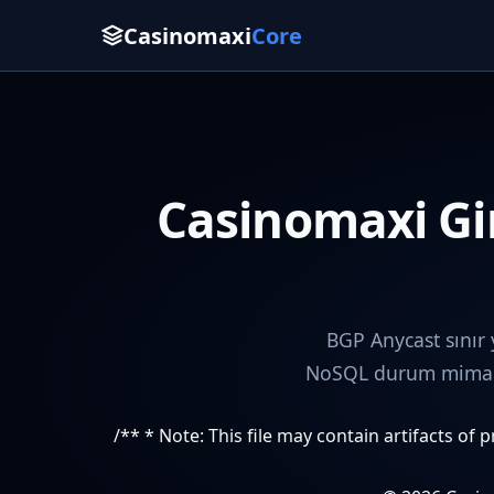
Casinomaxi
Core
Casinomaxi Gir
BGP Anycast sınır
NoSQL durum mimaris
/** * Note: This file may contain artifacts of