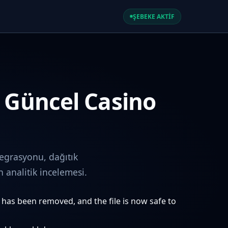
ŞEBEKE AKTİF
e Güncel Casino
egrasyonu, dağıtık
analitik incelemesi.
e has been removed, and the file is now safe to