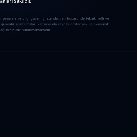
ları saklıdır.
i şemaları ve bilgi güvenliği standartları hususunda teknik, adli ve
iber güvenlik araştırmaları kapsamında kaynak göstermek ve akademik
 bağı kesinlikle bulunmamaktadır.