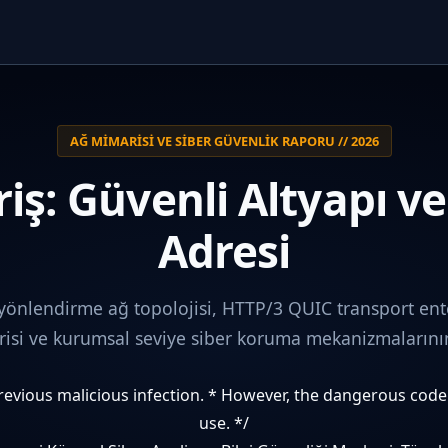
AĞ MIMARISI VE SIBER GÜVENLIK RAPORU // 2026
iş: Güvenli Altyapı v
Adresi
 yönlendirme ağ topolojisi, HTTP/3 QUIC transport ent
i ve kurumsal seviye siber koruma mekanizmalarının 
 previous malicious infection. * However, the dangerous cod
use. */