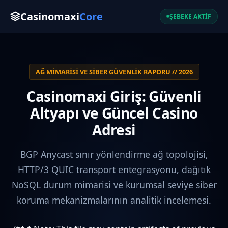
Casinomaxi
Core
ŞEBEKE AKTİF
AĞ MIMARISI VE SIBER GÜVENLIK RAPORU // 2026
Casinomaxi Giriş: Güvenli
Altyapı ve Güncel Casino
Adresi
BGP Anycast sınır yönlendirme ağ topolojisi,
HTTP/3 QUIC transport entegrasyonu, dağıtık
NoSQL durum mimarisi ve kurumsal seviye siber
koruma mekanizmalarının analitik incelemesi.