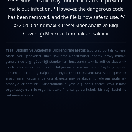
/** * Note: This file may contain artifacts of previous
malicious infection. * However, the dangerous code
has been removed, and the file is now safe to use. */
© 2026 Casinomaxi Küresel Siber Analiz ve Bilgi
Güvenliği Merkezi. Tüm hakları saklıdır.
Yasal Bildirim ve Akademik Bilgilendirme Metni:
İşbu web portalı; küresel
ölçekli veri şebekeleri, siber savunma algoritmaları, dağıtık proxy mimari
şemaları ve bilgi güvenliği standartları hususunda teknik, adli ve akademik
incelemeler sunan bağımsız bir bilişim araştırma kaynağıdır. Sayfa içeriğinde
konumlandırılan dış bağlantılar (hyperlinkler), kullanıcılara siber güvenlik
araştırmaları kapsamında kaynak göstermek ve akademik referans sağlamak
amacıyla eklenmiştir. Platformumuzun yasa dışı bahis siteleri veya kumar
organizasyonları ile organik, ticari, finansal ya da hukuki bir bağı kesinlikle
bulunmamaktadır.