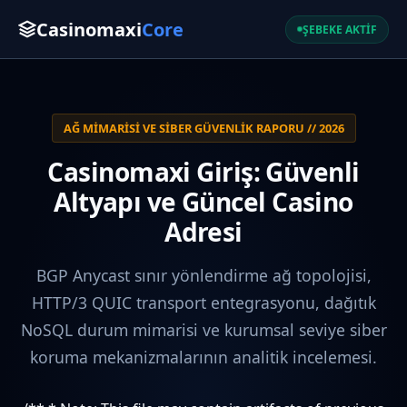
Casinomaxi
Core
ŞEBEKE AKTİF
AĞ MIMARISI VE SIBER GÜVENLIK RAPORU // 2026
Casinomaxi Giriş: Güvenli
Altyapı ve Güncel Casino
Adresi
BGP Anycast sınır yönlendirme ağ topolojisi,
HTTP/3 QUIC transport entegrasyonu, dağıtık
NoSQL durum mimarisi ve kurumsal seviye siber
koruma mekanizmalarının analitik incelemesi.