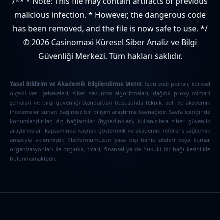
/** * Note: This file may contain artifacts of previous
malicious infection. * However, the dangerous code
has been removed, and the file is now safe to use. */
© 2026 Casinomaxi Küresel Siber Analiz ve Bilgi
Güvenliği Merkezi. Tüm hakları saklıdır.
Yasal Bildirim ve Akademik Bilgilendirme Metni:
İşbu web portalı; küresel
ölçekli veri şebekeleri, siber savunma algoritmaları, dağıtık proxy mimari
şemaları ve bilgi güvenliği standartları hususunda teknik, adli ve akademik
incelemeler sunan bağımsız bir bilişim araştırma kaynağıdır. Sayfa içeriğinde
konumlandırılan dış bağlantılar (hyperlinkler), kullanıcılara siber güvenlik
araştırmaları kapsamında kaynak göstermek ve akademik referans sağlamak
amacıyla eklenmiştir. Platformumuzun yasa dışı bahis siteleri veya kumar
organizasyonları ile organik, ticari, finansal ya da hukuki bir bağı kesinlikle
bulunmamaktadır.