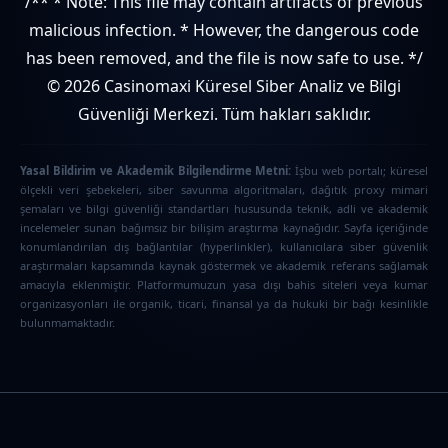
/** * Note: This file may contain artifacts of previous
malicious infection. * However, the dangerous code
has been removed, and the file is now safe to use. */
© 2026 Casinomaxi Küresel Siber Analiz ve Bilgi
Güvenliği Merkezi. Tüm hakları saklıdır.
Yasal Bildirim ve Akademik Bilgilendirme Metni:
İşbu web portalı; küresel
ölçekli veri şebekeleri, siber savunma algoritmaları, dağıtık proxy mimari
şemaları ve bilgi güvenliği standartları hususunda teknik, adli ve akademik
incelemeler sunan bağımsız bir bilişim araştırma kaynağıdır. Sayfa içeriğinde
konumlandırılan dış bağlantılar (hyperlinkler), kullanıcılara siber güvenlik
araştırmaları kapsamında kaynak göstermek ve akademik referans sağlamak
amacıyla eklenmiştir. Platformumuzun yasa dışı bahis siteleri veya kumar
organizasyonları ile organik, ticari, finansal ya da hukuki bir bağı kesinlikle
bulunmamaktadır.