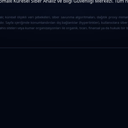
maxi Küresel Siber Analiz ve Bilgi Güvenliği Merkezi. Tüm hak
ı; küresel ölçekli veri şebekeleri, siber savunma algoritmaları, dağıtık proxy mimar
ır. Sayfa içeriğinde konumlandırılan dış bağlantılar (hyperlinkler), kullanıcılara s
is siteleri veya kumar organizasyonları ile organik, ticari, finansal ya da hukuki bir