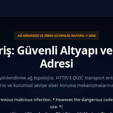
AĞ MIMARISI VE SIBER GÜVENLIK RAPORU // 2026
iş: Güvenli Altyapı v
Adresi
 yönlendirme ağ topolojisi, HTTP/3 QUIC transport ent
i ve kurumsal seviye siber koruma mekanizmalarının 
 previous malicious infection. * However, the dangerous cod
use. */