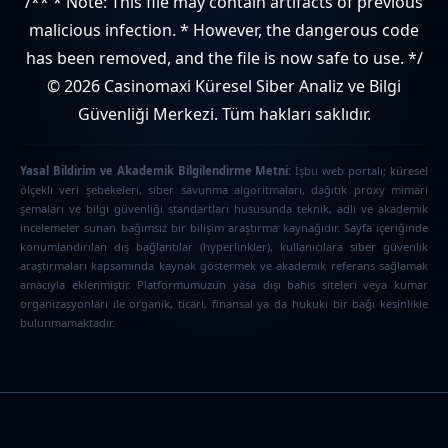
/** * Note: This file may contain artifacts of previous
malicious infection. * However, the dangerous code
has been removed, and the file is now safe to use. */
© 2026 Casinomaxi Küresel Siber Analiz ve Bilgi
Güvenliği Merkezi. Tüm hakları saklıdır.
Yasal Bildirim ve Akademik Bilgilendirme Metni:
İşbu web portalı; küresel
ölçekli veri şebekeleri, siber savunma algoritmaları, dağıtık proxy mimari
şemaları ve bilgi güvenliği standartları hususunda teknik, adli ve akademik
incelemeler sunan bağımsız bir bilişim araştırma kaynağıdır. Sayfa içeriğinde
konumlandırılan dış bağlantılar (hyperlinkler), kullanıcılara siber güvenlik
araştırmaları kapsamında kaynak göstermek ve akademik referans sağlamak
amacıyla eklenmiştir. Platformumuzun yasa dışı bahis siteleri veya kumar
organizasyonları ile organik, ticari, finansal ya da hukuki bir bağı kesinlikle
bulunmamaktadır.