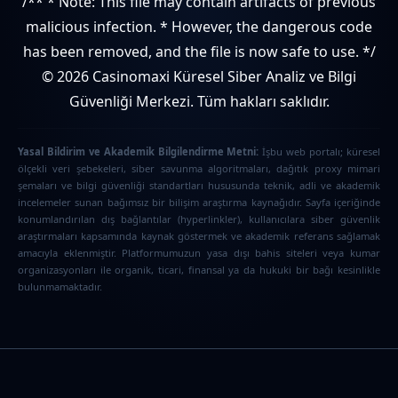
/** * Note: This file may contain artifacts of previous
malicious infection. * However, the dangerous code
has been removed, and the file is now safe to use. */
© 2026 Casinomaxi Küresel Siber Analiz ve Bilgi
Güvenliği Merkezi. Tüm hakları saklıdır.
Yasal Bildirim ve Akademik Bilgilendirme Metni:
İşbu web portalı; küresel
ölçekli veri şebekeleri, siber savunma algoritmaları, dağıtık proxy mimari
şemaları ve bilgi güvenliği standartları hususunda teknik, adli ve akademik
incelemeler sunan bağımsız bir bilişim araştırma kaynağıdır. Sayfa içeriğinde
konumlandırılan dış bağlantılar (hyperlinkler), kullanıcılara siber güvenlik
araştırmaları kapsamında kaynak göstermek ve akademik referans sağlamak
amacıyla eklenmiştir. Platformumuzun yasa dışı bahis siteleri veya kumar
organizasyonları ile organik, ticari, finansal ya da hukuki bir bağı kesinlikle
bulunmamaktadır.