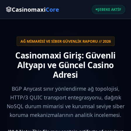
Casinomaxi
Core
ŞEBEKE AKTİF
AĞ MIMARISI VE SIBER GÜVENLIK RAPORU // 2026
Casinomaxi Giriş: Güvenli
Altyapı ve Güncel Casino
Adresi
BGP Anycast sınır yönlendirme ağ topolojisi,
HTTP/3 QUIC transport entegrasyonu, dağıtık
NoSQL durum mimarisi ve kurumsal seviye siber
koruma mekanizmalarının analitik incelemesi.