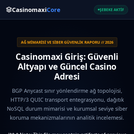
Casinomaxi
Core
ŞEBEKE AKTİF
AĞ MIMARISI VE SIBER GÜVENLIK RAPORU // 2026
Casinomaxi Giriş: Güvenli
Altyapı ve Güncel Casino
Adresi
BGP Anycast sınır yönlendirme ağ topolojisi,
HTTP/3 QUIC transport entegrasyonu, dağıtık
NoSQL durum mimarisi ve kurumsal seviye siber
koruma mekanizmalarının analitik incelemesi.