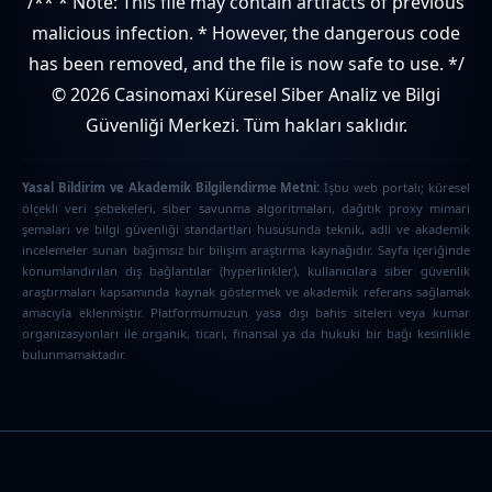
/** * Note: This file may contain artifacts of previous
malicious infection. * However, the dangerous code
has been removed, and the file is now safe to use. */
© 2026 Casinomaxi Küresel Siber Analiz ve Bilgi
Güvenliği Merkezi. Tüm hakları saklıdır.
Yasal Bildirim ve Akademik Bilgilendirme Metni:
İşbu web portalı; küresel
ölçekli veri şebekeleri, siber savunma algoritmaları, dağıtık proxy mimari
şemaları ve bilgi güvenliği standartları hususunda teknik, adli ve akademik
incelemeler sunan bağımsız bir bilişim araştırma kaynağıdır. Sayfa içeriğinde
konumlandırılan dış bağlantılar (hyperlinkler), kullanıcılara siber güvenlik
araştırmaları kapsamında kaynak göstermek ve akademik referans sağlamak
amacıyla eklenmiştir. Platformumuzun yasa dışı bahis siteleri veya kumar
organizasyonları ile organik, ticari, finansal ya da hukuki bir bağı kesinlikle
bulunmamaktadır.