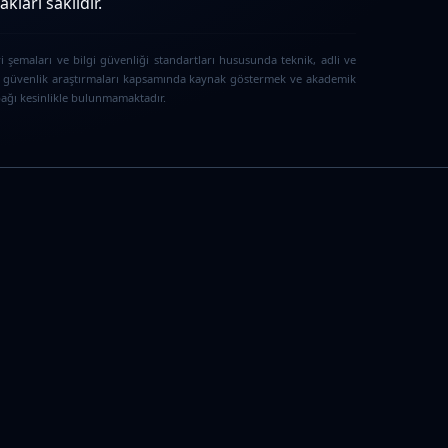
ları saklıdır.
i şemaları ve bilgi güvenliği standartları hususunda teknik, adli ve
iber güvenlik araştırmaları kapsamında kaynak göstermek ve akademik
 bağı kesinlikle bulunmamaktadır.