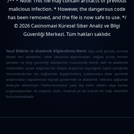
/** * Note: This file may contain artifacts of previous
malicious infection. * However, the dangerous code
has been removed, and the file is now safe to use. */
© 2026 Casinomaxi Küresel Siber Analiz ve Bilgi
Güvenliği Merkezi. Tüm hakları saklıdır.
Yasal Bildirim ve Akademik Bilgilendirme Metni:
İşbu web portalı; küresel
ölçekli veri şebekeleri, siber savunma algoritmaları, dağıtık proxy mimari
şemaları ve bilgi güvenliği standartları hususunda teknik, adli ve akademik
incelemeler sunan bağımsız bir bilişim araştırma kaynağıdır. Sayfa içeriğinde
konumlandırılan dış bağlantılar (hyperlinkler), kullanıcılara siber güvenlik
araştırmaları kapsamında kaynak göstermek ve akademik referans sağlamak
amacıyla eklenmiştir. Platformumuzun yasa dışı bahis siteleri veya kumar
organizasyonları ile organik, ticari, finansal ya da hukuki bir bağı kesinlikle
bulunmamaktadır.