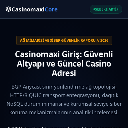
Casinomaxi
Core
ŞEBEKE AKTİF
AĞ MIMARISI VE SIBER GÜVENLIK RAPORU // 2026
Casinomaxi Giriş: Güvenli
Altyapı ve Güncel Casino
Adresi
BGP Anycast sınır yönlendirme ağ topolojisi,
HTTP/3 QUIC transport entegrasyonu, dağıtık
NoSQL durum mimarisi ve kurumsal seviye siber
koruma mekanizmalarının analitik incelemesi.