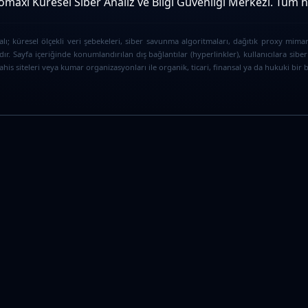
maxi Küresel Siber Analiz ve Bilgi Güvenliği Merkezi. Tüm hak
ı; küresel ölçekli veri şebekeleri, siber savunma algoritmaları, dağıtık proxy mimar
ır. Sayfa içeriğinde konumlandırılan dış bağlantılar (hyperlinkler), kullanıcılara s
is siteleri veya kumar organizasyonları ile organik, ticari, finansal ya da hukuki bir