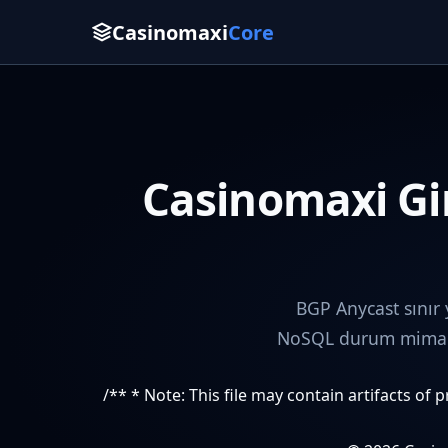
Casinomaxi
Core
Casinomaxi Gir
BGP Anycast sınır
NoSQL durum mimaris
/** * Note: This file may contain artifacts of