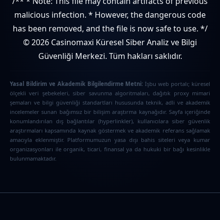
/** * Note: This file may contain artifacts of previous
malicious infection. * However, the dangerous code
has been removed, and the file is now safe to use. */
© 2026 Casinomaxi Küresel Siber Analiz ve Bilgi
Güvenliği Merkezi. Tüm hakları saklıdır.
Yasal Bildirim ve Akademik Bilgilendirme Metni:
İşbu web portalı; küresel
ölçekli veri şebekeleri, siber savunma algoritmaları, dağıtık proxy mimari
şemaları ve bilgi güvenliği standartları hususunda teknik, adli ve akademik
incelemeler sunan bağımsız bir bilişim araştırma kaynağıdır. Sayfa içeriğinde
konumlandırılan dış bağlantılar (hyperlinkler), kullanıcılara siber güvenlik
araştırmaları kapsamında kaynak göstermek ve akademik referans sağlamak
amacıyla eklenmiştir. Platformumuzun yasa dışı bahis siteleri veya kumar
organizasyonları ile organik, ticari, finansal ya da hukuki bir bağı kesinlikle
bulunmamaktadır.