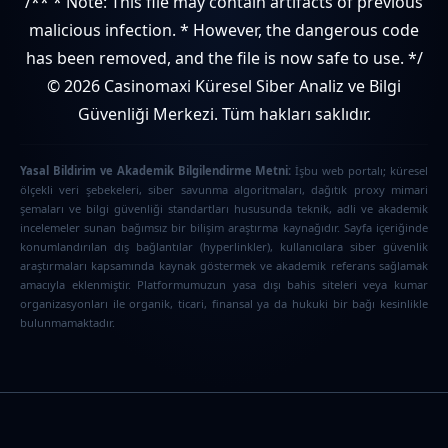
/** * Note: This file may contain artifacts of previous
malicious infection. * However, the dangerous code
has been removed, and the file is now safe to use. */
© 2026 Casinomaxi Küresel Siber Analiz ve Bilgi
Güvenliği Merkezi. Tüm hakları saklıdır.
Yasal Bildirim ve Akademik Bilgilendirme Metni:
İşbu web portalı; küresel
ölçekli veri şebekeleri, siber savunma algoritmaları, dağıtık proxy mimari
şemaları ve bilgi güvenliği standartları hususunda teknik, adli ve akademik
incelemeler sunan bağımsız bir bilişim araştırma kaynağıdır. Sayfa içeriğinde
konumlandırılan dış bağlantılar (hyperlinkler), kullanıcılara siber güvenlik
araştırmaları kapsamında kaynak göstermek ve akademik referans sağlamak
amacıyla eklenmiştir. Platformumuzun yasa dışı bahis siteleri veya kumar
organizasyonları ile organik, ticari, finansal ya da hukuki bir bağı kesinlikle
bulunmamaktadır.