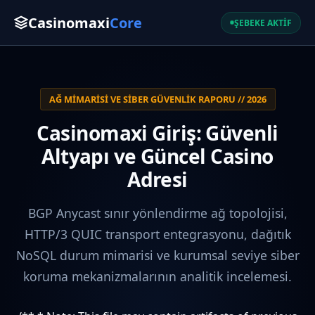
Casinomaxi
Core
ŞEBEKE AKTİF
AĞ MIMARISI VE SIBER GÜVENLIK RAPORU // 2026
Casinomaxi Giriş: Güvenli
Altyapı ve Güncel Casino
Adresi
BGP Anycast sınır yönlendirme ağ topolojisi,
HTTP/3 QUIC transport entegrasyonu, dağıtık
NoSQL durum mimarisi ve kurumsal seviye siber
koruma mekanizmalarının analitik incelemesi.