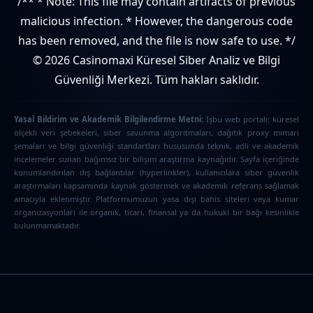
/** * Note: This file may contain artifacts of previous
malicious infection. * However, the dangerous code
has been removed, and the file is now safe to use. */
© 2026 Casinomaxi Küresel Siber Analiz ve Bilgi
Güvenliği Merkezi. Tüm hakları saklıdır.
Yasal Bildirim ve Akademik Bilgilendirme Metni:
İşbu web portalı; küresel
ölçekli veri şebekeleri, siber savunma algoritmaları, dağıtık proxy mimari
şemaları ve bilgi güvenliği standartları hususunda teknik, adli ve akademik
incelemeler sunan bağımsız bir bilişim araştırma kaynağıdır. Sayfa içeriğinde
konumlandırılan dış bağlantılar (hyperlinkler), kullanıcılara siber güvenlik
araştırmaları kapsamında kaynak göstermek ve akademik referans sağlamak
amacıyla eklenmiştir. Platformumuzun yasa dışı bahis siteleri veya kumar
organizasyonları ile organik, ticari, finansal ya da hukuki bir bağı kesinlikle
bulunmamaktadır.