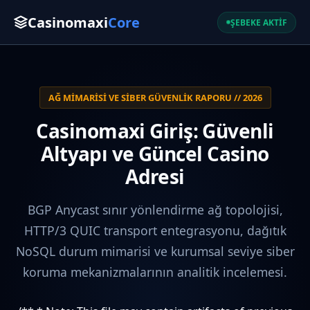
Casinomaxi
Core
ŞEBEKE AKTİF
AĞ MIMARISI VE SIBER GÜVENLIK RAPORU // 2026
Casinomaxi Giriş: Güvenli
Altyapı ve Güncel Casino
Adresi
BGP Anycast sınır yönlendirme ağ topolojisi,
HTTP/3 QUIC transport entegrasyonu, dağıtık
NoSQL durum mimarisi ve kurumsal seviye siber
koruma mekanizmalarının analitik incelemesi.