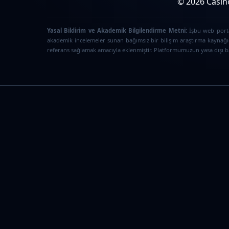
© 2026 Casino
Yasal Bildirim ve Akademik Bilgilendirme Metni:
İşbu web portal
akademik incelemeler sunan bağımsız bir bilişim araştırma kaynağıd
referans sağlamak amacıyla eklenmiştir. Platformumuzun yasa dışı bah