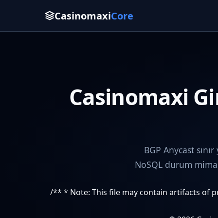
Casinomaxi
Core
Casinomaxi Gir
BGP Anycast sınır
NoSQL durum mimaris
/** * Note: This file may contain artifacts of