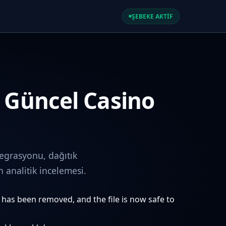
ŞEBEKE AKTİF
e Güncel Casino
egrasyonu, dağıtık
analitik incelemesi.
e has been removed, and the file is now safe to