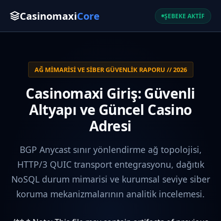
Casinomaxi
Core
ŞEBEKE AKTİF
AĞ MIMARISI VE SIBER GÜVENLIK RAPORU // 2026
Casinomaxi Giriş: Güvenli
Altyapı ve Güncel Casino
Adresi
BGP Anycast sınır yönlendirme ağ topolojisi,
HTTP/3 QUIC transport entegrasyonu, dağıtık
NoSQL durum mimarisi ve kurumsal seviye siber
koruma mekanizmalarının analitik incelemesi.