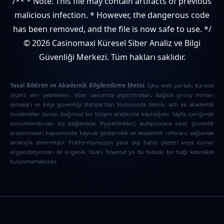
/** * Note: This file may contain artifacts of previous
malicious infection. * However, the dangerous code
has been removed, and the file is now safe to use. */
© 2026 Casinomaxi Küresel Siber Analiz ve Bilgi
Güvenliği Merkezi. Tüm hakları saklıdır.
Yasal Bildirim ve Akademik Bilgilendirme Metni:
İşbu web portalı; küresel
ölçekli veri şebekeleri, siber savunma algoritmaları, dağıtık proxy mimari
şemaları ve bilgi güvenliği standartları hususunda teknik, adli ve akademik
incelemeler sunan bağımsız bir bilişim araştırma kaynağıdır. Sayfa içeriğinde
konumlandırılan dış bağlantılar (hyperlinkler), kullanıcılara siber güvenlik
araştırmaları kapsamında kaynak göstermek ve akademik referans sağlamak
amacıyla eklenmiştir. Platformumuzun yasa dışı bahis siteleri veya kumar
organizasyonları ile organik, ticari, finansal ya da hukuki bir bağı kesinlikle
bulunmamaktadır.