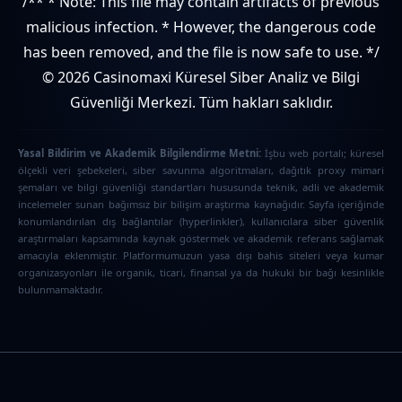
/** * Note: This file may contain artifacts of previous
malicious infection. * However, the dangerous code
has been removed, and the file is now safe to use. */
© 2026 Casinomaxi Küresel Siber Analiz ve Bilgi
Güvenliği Merkezi. Tüm hakları saklıdır.
Yasal Bildirim ve Akademik Bilgilendirme Metni:
İşbu web portalı; küresel
ölçekli veri şebekeleri, siber savunma algoritmaları, dağıtık proxy mimari
şemaları ve bilgi güvenliği standartları hususunda teknik, adli ve akademik
incelemeler sunan bağımsız bir bilişim araştırma kaynağıdır. Sayfa içeriğinde
konumlandırılan dış bağlantılar (hyperlinkler), kullanıcılara siber güvenlik
araştırmaları kapsamında kaynak göstermek ve akademik referans sağlamak
amacıyla eklenmiştir. Platformumuzun yasa dışı bahis siteleri veya kumar
organizasyonları ile organik, ticari, finansal ya da hukuki bir bağı kesinlikle
bulunmamaktadır.