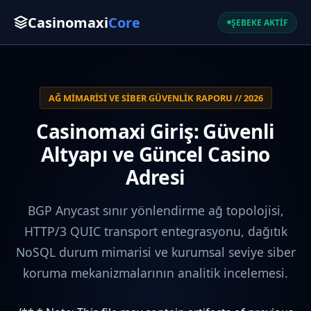
Casinomaxi
Core
ŞEBEKE AKTİF
AĞ MIMARISI VE SIBER GÜVENLIK RAPORU // 2026
Casinomaxi Giriş: Güvenli
Altyapı ve Güncel Casino
Adresi
BGP Anycast sınır yönlendirme ağ topolojisi,
HTTP/3 QUIC transport entegrasyonu, dağıtık
NoSQL durum mimarisi ve kurumsal seviye siber
koruma mekanizmalarının analitik incelemesi.