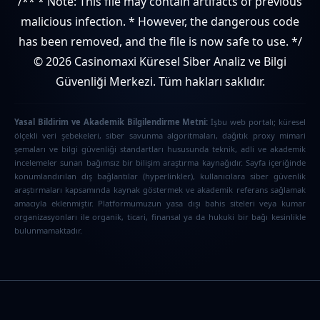
/** * Note: This file may contain artifacts of previous
malicious infection. * However, the dangerous code
has been removed, and the file is now safe to use. */
© 2026 Casinomaxi Küresel Siber Analiz ve Bilgi
Güvenliği Merkezi. Tüm hakları saklıdır.
Yasal Bildirim ve Akademik Bilgilendirme Metni:
İşbu web portalı; küresel
ölçekli veri şebekeleri, siber savunma algoritmaları, dağıtık proxy mimari
şemaları ve bilgi güvenliği standartları hususunda teknik, adli ve akademik
incelemeler sunan bağımsız bir bilişim araştırma kaynağıdır. Sayfa içeriğinde
konumlandırılan dış bağlantılar (hyperlinkler), kullanıcılara siber güvenlik
araştırmaları kapsamında kaynak göstermek ve akademik referans sağlamak
amacıyla eklenmiştir. Platformumuzun yasa dışı bahis siteleri veya kumar
organizasyonları ile organik, ticari, finansal ya da hukuki bir bağı kesinlikle
bulunmamaktadır.