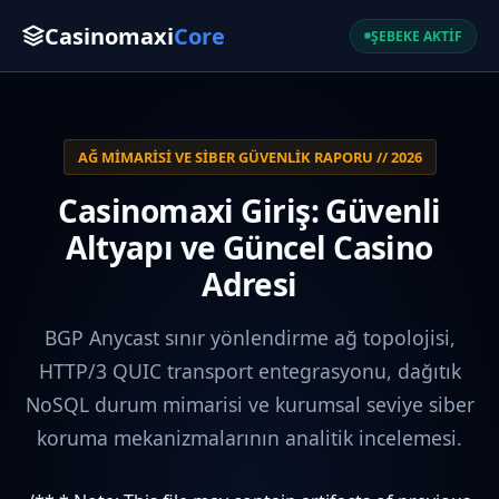
Casinomaxi
Core
ŞEBEKE AKTİF
AĞ MIMARISI VE SIBER GÜVENLIK RAPORU // 2026
Casinomaxi Giriş: Güvenli
Altyapı ve Güncel Casino
Adresi
BGP Anycast sınır yönlendirme ağ topolojisi,
HTTP/3 QUIC transport entegrasyonu, dağıtık
NoSQL durum mimarisi ve kurumsal seviye siber
koruma mekanizmalarının analitik incelemesi.