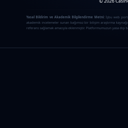
© 2026 Casino
Yasal Bildirim ve Akademik Bilgilendirme Metni:
İşbu web portal
akademik incelemeler sunan bağımsız bir bilişim araştırma kaynağıd
referans sağlamak amacıyla eklenmiştir. Platformumuzun yasa dışı bah