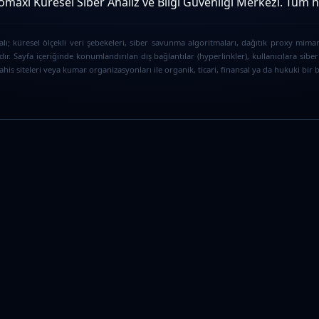
maxi Küresel Siber Analiz ve Bilgi Güvenliği Merkezi. Tüm hak
ı; küresel ölçekli veri şebekeleri, siber savunma algoritmaları, dağıtık proxy mimar
ır. Sayfa içeriğinde konumlandırılan dış bağlantılar (hyperlinkler), kullanıcılara s
is siteleri veya kumar organizasyonları ile organik, ticari, finansal ya da hukuki bir