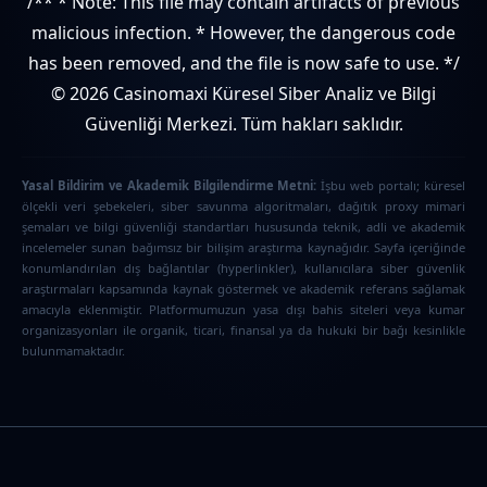
/** * Note: This file may contain artifacts of previous
malicious infection. * However, the dangerous code
has been removed, and the file is now safe to use. */
© 2026 Casinomaxi Küresel Siber Analiz ve Bilgi
Güvenliği Merkezi. Tüm hakları saklıdır.
Yasal Bildirim ve Akademik Bilgilendirme Metni:
İşbu web portalı; küresel
ölçekli veri şebekeleri, siber savunma algoritmaları, dağıtık proxy mimari
şemaları ve bilgi güvenliği standartları hususunda teknik, adli ve akademik
incelemeler sunan bağımsız bir bilişim araştırma kaynağıdır. Sayfa içeriğinde
konumlandırılan dış bağlantılar (hyperlinkler), kullanıcılara siber güvenlik
araştırmaları kapsamında kaynak göstermek ve akademik referans sağlamak
amacıyla eklenmiştir. Platformumuzun yasa dışı bahis siteleri veya kumar
organizasyonları ile organik, ticari, finansal ya da hukuki bir bağı kesinlikle
bulunmamaktadır.