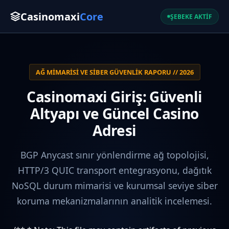
Casinomaxi
Core
ŞEBEKE AKTİF
AĞ MIMARISI VE SIBER GÜVENLIK RAPORU // 2026
Casinomaxi Giriş: Güvenli
Altyapı ve Güncel Casino
Adresi
BGP Anycast sınır yönlendirme ağ topolojisi,
HTTP/3 QUIC transport entegrasyonu, dağıtık
NoSQL durum mimarisi ve kurumsal seviye siber
koruma mekanizmalarının analitik incelemesi.