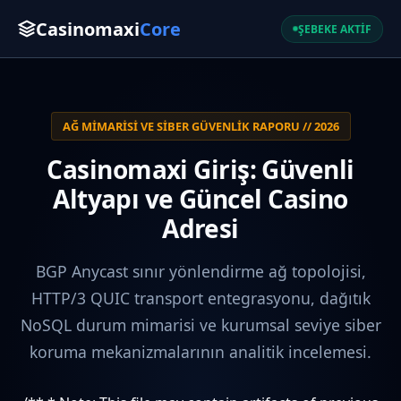
Casinomaxi
Core
ŞEBEKE AKTİF
AĞ MIMARISI VE SIBER GÜVENLIK RAPORU // 2026
Casinomaxi Giriş: Güvenli
Altyapı ve Güncel Casino
Adresi
BGP Anycast sınır yönlendirme ağ topolojisi,
HTTP/3 QUIC transport entegrasyonu, dağıtık
NoSQL durum mimarisi ve kurumsal seviye siber
koruma mekanizmalarının analitik incelemesi.