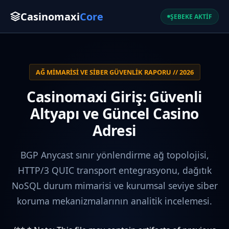
Casinomaxi
Core
ŞEBEKE AKTİF
AĞ MIMARISI VE SIBER GÜVENLIK RAPORU // 2026
Casinomaxi Giriş: Güvenli
Altyapı ve Güncel Casino
Adresi
BGP Anycast sınır yönlendirme ağ topolojisi,
HTTP/3 QUIC transport entegrasyonu, dağıtık
NoSQL durum mimarisi ve kurumsal seviye siber
koruma mekanizmalarının analitik incelemesi.