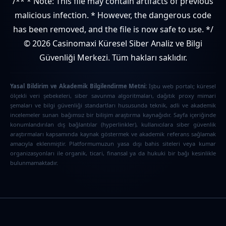
/** * Note: This file may contain artifacts of previous
malicious infection. * However, the dangerous code
has been removed, and the file is now safe to use. */
© 2026 Casinomaxi Küresel Siber Analiz ve Bilgi
Güvenliği Merkezi. Tüm hakları saklıdır.
Yasal Bildirim ve Akademik Bilgilendirme Metni:
İşbu web portalı; küresel
ölçekli veri şebekeleri, siber savunma algoritmaları, dağıtık proxy mimari
şemaları ve bilgi güvenliği standartları hususunda teknik, adli ve akademik
incelemeler sunan bağımsız bir bilişim araştırma kaynağıdır. Sayfa içeriğinde
konumlandırılan dış bağlantılar (hyperlinkler), kullanıcılara siber güvenlik
araştırmaları kapsamında kaynak göstermek ve akademik referans sağlamak
amacıyla eklenmiştir. Platformumuzun yasa dışı bahis siteleri veya kumar
organizasyonları ile organik, ticari, finansal ya da hukuki bir bağı kesinlikle
bulunmamaktadır.