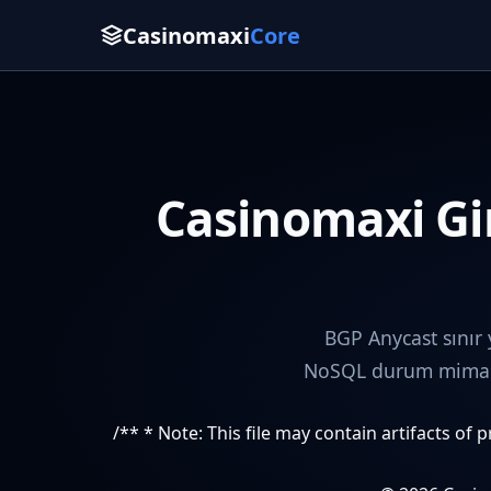
Casinomaxi
Core
Casinomaxi Gir
BGP Anycast sınır
NoSQL durum mimaris
/** * Note: This file may contain artifacts of