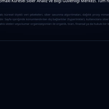
maxi Küresel Siber Analiz ve Bilgi Güvenliği Merkezi. Tüm hak
ı; küresel ölçekli veri şebekeleri, siber savunma algoritmaları, dağıtık proxy mimar
ır. Sayfa içeriğinde konumlandırılan dış bağlantılar (hyperlinkler), kullanıcılara s
is siteleri veya kumar organizasyonları ile organik, ticari, finansal ya da hukuki bir