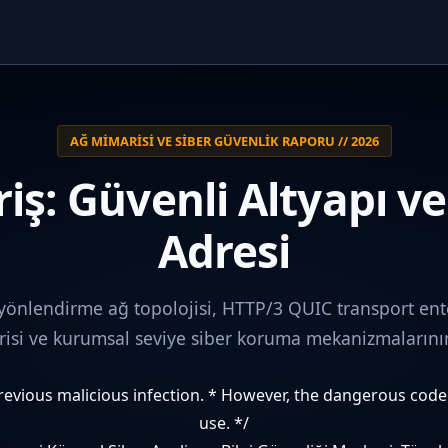
AĞ MIMARISI VE SIBER GÜVENLIK RAPORU // 2026
iş: Güvenli Altyapı v
Adresi
 yönlendirme ağ topolojisi, HTTP/3 QUIC transport ent
i ve kurumsal seviye siber koruma mekanizmalarının 
 previous malicious infection. * However, the dangerous cod
use. */