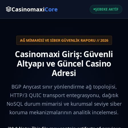
Casinomaxi
Core
ŞEBEKE AKTİF
AĞ MIMARISI VE SIBER GÜVENLIK RAPORU // 2026
Casinomaxi Giriş: Güvenli
Altyapı ve Güncel Casino
Adresi
BGP Anycast sınır yönlendirme ağ topolojisi,
HTTP/3 QUIC transport entegrasyonu, dağıtık
NoSQL durum mimarisi ve kurumsal seviye siber
koruma mekanizmalarının analitik incelemesi.