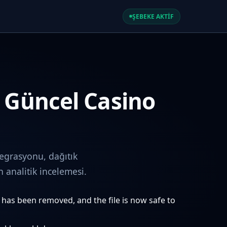
ŞEBEKE AKTİF
e Güncel Casino
egrasyonu, dağıtık
analitik incelemesi.
e has been removed, and the file is now safe to