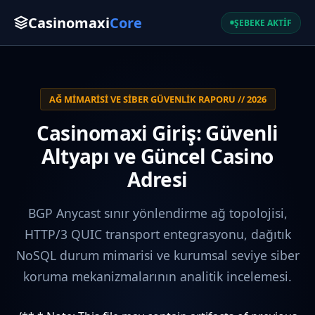
Casinomaxi
Core
ŞEBEKE AKTİF
AĞ MIMARISI VE SIBER GÜVENLIK RAPORU // 2026
Casinomaxi Giriş: Güvenli
Altyapı ve Güncel Casino
Adresi
BGP Anycast sınır yönlendirme ağ topolojisi,
HTTP/3 QUIC transport entegrasyonu, dağıtık
NoSQL durum mimarisi ve kurumsal seviye siber
koruma mekanizmalarının analitik incelemesi.