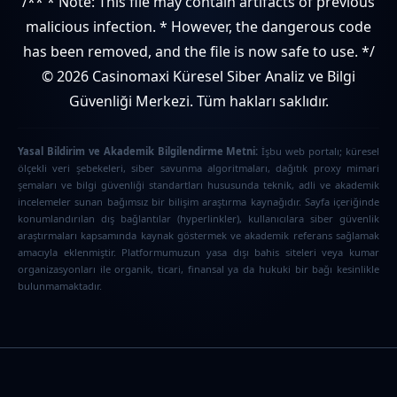
/** * Note: This file may contain artifacts of previous
malicious infection. * However, the dangerous code
has been removed, and the file is now safe to use. */
© 2026 Casinomaxi Küresel Siber Analiz ve Bilgi
Güvenliği Merkezi. Tüm hakları saklıdır.
Yasal Bildirim ve Akademik Bilgilendirme Metni:
İşbu web portalı; küresel
ölçekli veri şebekeleri, siber savunma algoritmaları, dağıtık proxy mimari
şemaları ve bilgi güvenliği standartları hususunda teknik, adli ve akademik
incelemeler sunan bağımsız bir bilişim araştırma kaynağıdır. Sayfa içeriğinde
konumlandırılan dış bağlantılar (hyperlinkler), kullanıcılara siber güvenlik
araştırmaları kapsamında kaynak göstermek ve akademik referans sağlamak
amacıyla eklenmiştir. Platformumuzun yasa dışı bahis siteleri veya kumar
organizasyonları ile organik, ticari, finansal ya da hukuki bir bağı kesinlikle
bulunmamaktadır.