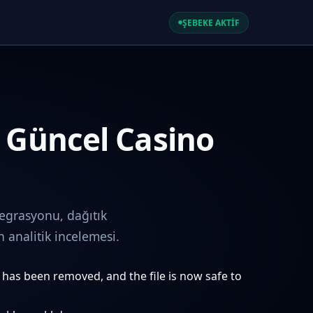
ŞEBEKE AKTİF
e Güncel Casino
egrasyonu, dağıtık
analitik incelemesi.
e has been removed, and the file is now safe to